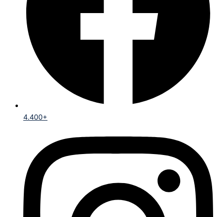
4.400+