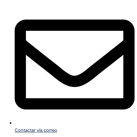
Contactar vía correo