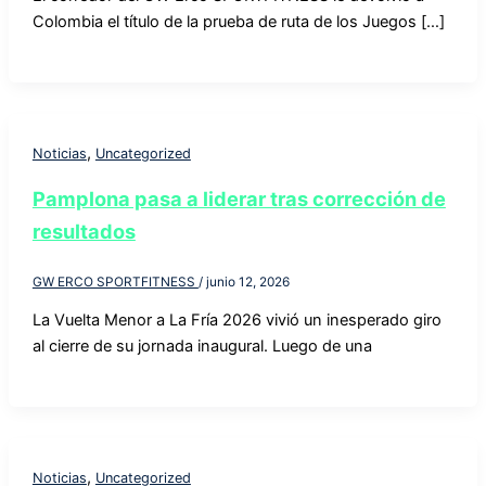
Colombia el título de la prueba de ruta de los Juegos […]
,
Noticias
Uncategorized
Pamplona pasa a liderar tras corrección de
resultados
GW ERCO SPORTFITNESS
/
junio 12, 2026
La Vuelta Menor a La Fría 2026 vivió un inesperado giro
al cierre de su jornada inaugural. Luego de una
,
Noticias
Uncategorized