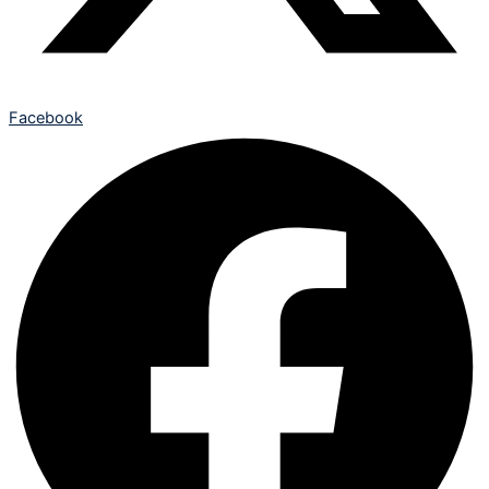
Facebook