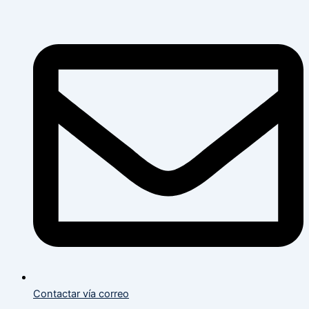
Flyout
Flyout
Main
Menu
Menu
Menu
Contactar vía correo