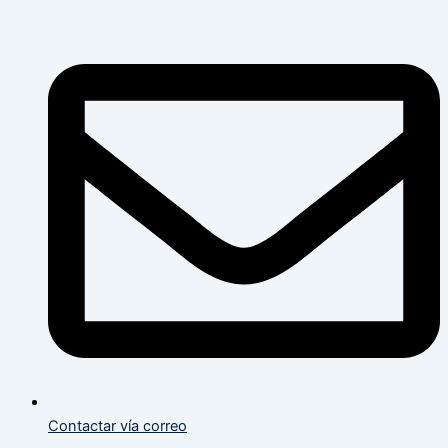
Flyout
Flyout
Main
Menu
Menu
Menu
Contactar vía correo