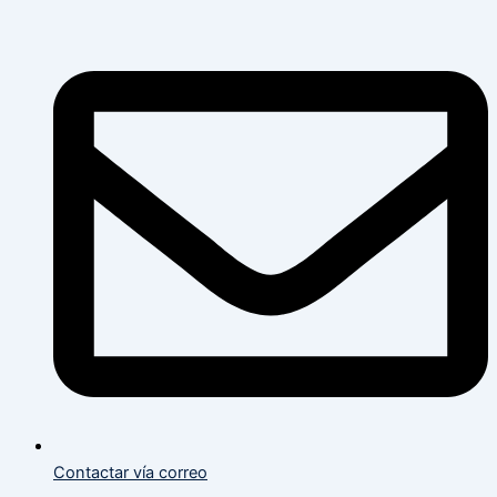
Flyout
Flyout
Main
Menu
Menu
Menu
Contactar vía correo