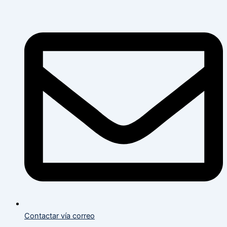
Flyout
Flyout
Main
Menu
Menu
Menu
Contactar vía correo