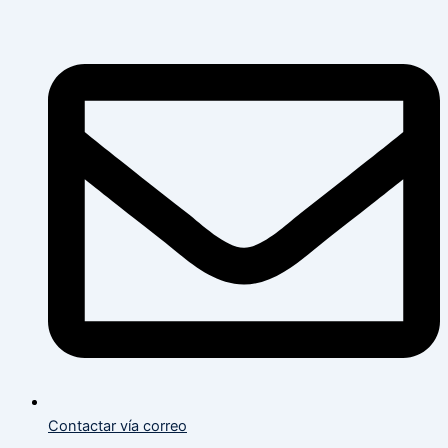
Flyout
Flyout
Main
Menu
Menu
Menu
Contactar vía correo