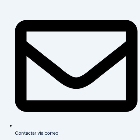
Flyout
Flyout
Main
Menu
Menu
Menu
Contactar vía correo