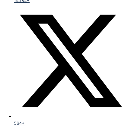
14.184+
564+