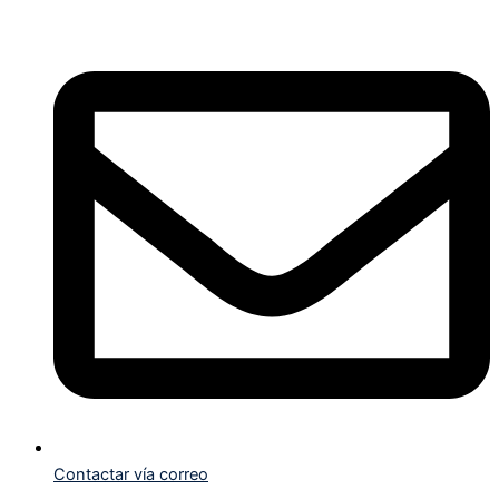
Flyout
Flyout
Main
Menu
Menu
Menu
Contactar vía correo